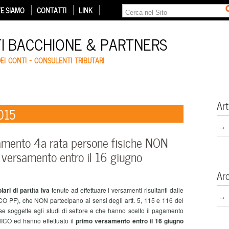
E SIAMO
CONTATTI
LINK
TI BACCHIONE & PARTNERS
DEI CONTI – CONSULENTI TRIBUTARI
Art
015
mento 4a rata persone fisiche NON
mo versamento entro il 16 giugno
Ar
lari di partita Iva
tenute ad effettuare i versamenti risultanti dalle
ICO PF), che NON partecipano ai sensi degli artt. 5, 115 e 116 del
se soggette agli studi di settore e che hanno scelto il pagamento
NICO ed hanno effettuato il
primo versamento entro il 16 giugno