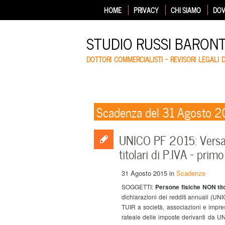
HOME
PRIVACY
CHI SIAMO
DOV
STUDIO RUSSI BARON
DOTTORI COMMERCIALISTI – REVISORI LEGALI 
Scadenza del 31 Agosto 2
UNICO PF 2015: Versa
titolari di P.IVA – pri
31 Agosto 2015
in
Scadenze
SOGGETTI:
Persone fisiche NON tito
dichiarazioni dei redditi annuali (UN
TUIR a società, associazioni e impre
rateale delle imposte derivanti da U