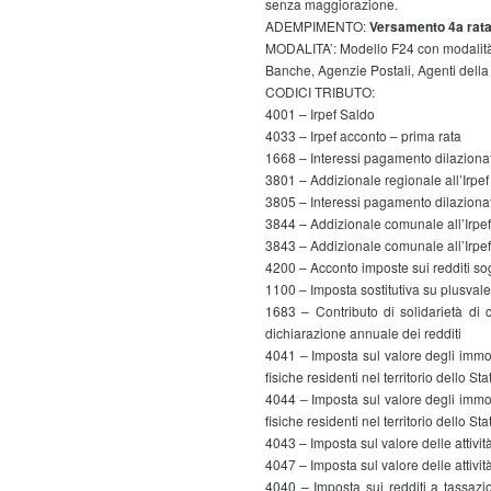
senza maggiorazione.
ADEMPIMENTO:
Versamento 4a rat
MODALITA’: Modello F24 con modalità te
Banche, Agenzie Postali, Agenti della
CODICI TRIBUTO:
4001 – Irpef Saldo
4033 – Irpef acconto – prima rata
1668 – Interessi pagamento dilazionat
3801 – Addizionale regionale all’Irpef
3805 – Interessi pagamento dilazionato
3844 – Addizionale comunale all’Irpe
3843 – Addizionale comunale all’Irpe
4200 – Acconto imposte sui redditi so
1100 – Imposta sostitutiva su plusvale
1683 – Contributo di solidarietà di 
dichiarazione annuale dei redditi
4041 – Imposta sul valore degli immobil
fisiche residenti nel territorio dello 
4044 – Imposta sul valore degli immobil
fisiche residenti nel territorio dell
4043 – Imposta sul valore delle attivi
4047 – Imposta sul valore delle atti
4040 – Imposta sui redditi a tassazio