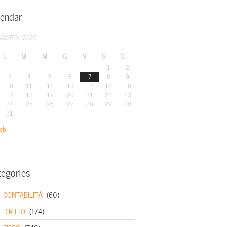
lendar
AGOSTO: 2026
L
M
M
G
V
S
D
1
2
3
4
5
6
7
8
9
10
11
12
13
14
15
16
17
18
19
20
21
22
23
24
25
26
27
28
29
30
31
eb
tegories
CONTABILITÀ
(60)
DIRITTO
(174)