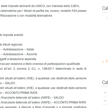
a
delle imposte derivanti da UNICO, con interessi dello 0,82%.
Ca
lematiche per i titolari di partita Iva, ovvero, modello F24 presso
 Riscossione o con modalità telematiche
o imposte erariali
 tributi regionali
f – Autotassazione – Saldo
f – Autotassazione – Acconto
ggetti a tassazione separata
« F
nza per cessione a titolo oneroso di partecipazioni qualificate
cui all’art. 2, comma 2, D.L. n. 138/2011 determinato in sede di
i situati all’estero (IVIE), a qualsiasi uso destinati dalle persone
Ca
Stato – SALDO
i situati all’estero (IVIE), a qualsiasi uso destinati dalle persone
o Stato – ACCONTO PRIMA RATA
tà finanziarie detenute all’estero (IVAFE) – SALDO
vità finanziarie detenute all’estero (IVAFE) – ACCONTO PRIMA RATA
ne separata, a ritenuta a titolo d’imposta o a imposta sostitutiva