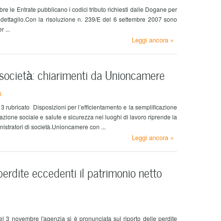
e le Entrate pubblicano i codici tributo richiesti dalle Dogane per
l dettaglio.Con la risoluzione n. 239/E del 6 settembre 2007 sono
r ...
Leggi ancora »
società: chiarimenti da Unioncamere
i
13 rubricato Disposizioni per l’efficientamento e la semplificazione
slazione sociale e salute e sicurezza nei luoghi di lavoro riprende la
stratori di società.Unioncamere con ...
Leggi ancora »
 perdite eccedenti il patrimonio netto
l 3 novembre l'agenzia si è pronunciata sul riporto delle perdite