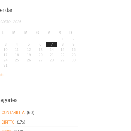
lendar
AGOSTO: 2026
L
M
M
G
V
S
D
1
2
3
4
5
6
7
8
9
10
11
12
13
14
15
16
17
18
19
20
21
22
23
24
25
26
27
28
29
30
31
eb
tegories
CONTABILITÀ
(60)
DIRITTO
(175)