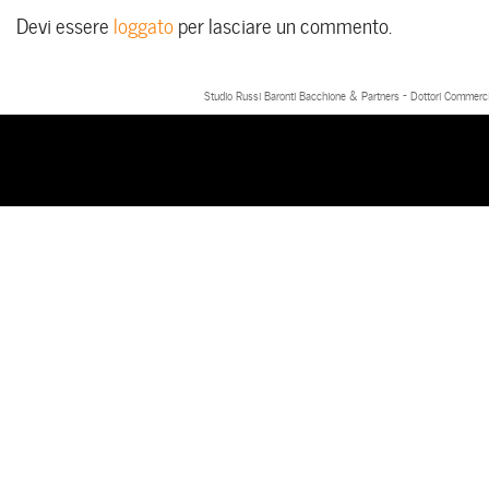
Devi essere
loggato
per lasciare un commento.
Studio Russi Baronti Bacchione & Partners - Dottori Commercial