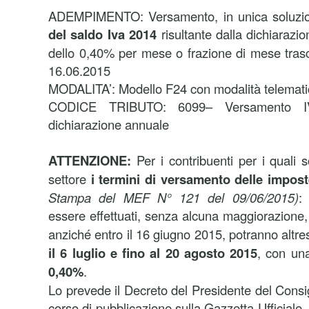
ADEMPIMENTO: Versamento, in unica soluzio
del saldo Iva 2014
risultante dalla dichiarazi
dello 0,40% per mese o frazione di mese tras
16.06.2015
MODALITA’: Modello F24 con modalità telemat
CODICE TRIBUTO: 6099– Versamento IV
dichiarazione annuale
ATTENZIONE:
Per i contribuenti per i quali so
settore
i termini di versamento delle imposte
Stampa del MEF N° 121 del 09/06/2015)
:
essere effettuati, senza alcuna maggiorazione,
anziché entro il 16 giugno 2015, potranno altres
il 6 luglio e fino al 20 agosto 2015
, con u
0,40%
.
Lo prevede il Decreto del Presidente del Consigl
corso di pubblicazione sulla Gazzetta Ufficiale.