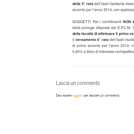
della 5° rata
dell’Irpef risultante dal
acconto per l’anno 2014, con applicaz
SOGGETTI: Per i contribuenti
NON in
della proroga disposta dal D.P.C.M.
della facoltà di effettuare il primo v
il
versamento 4° rata
dell’Irpef risul
di primo acconto per l’anno 2014, m
0,40% a titolo di interesse corrispetti
Lascia un commento
Devi essere
loggato
per lasciare un commento.