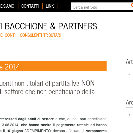
E SIAMO
CONTATTI
LINK
TI BACCHIONE & PARTNERS
DEI CONTI – CONSULENTI TRIBUTARI
Art
re 2014
nti non titolari di partita Iva NON
 di settore che non beneficiano della
Ar
teressati dagli studi di settore
e che, quindi, non beneficiano
. 13.06.2014,
che hanno scelto il pagamento rateale ed hanno
o il 16 giugno
ADEMPIMENTO: devono effettuare il
versamento