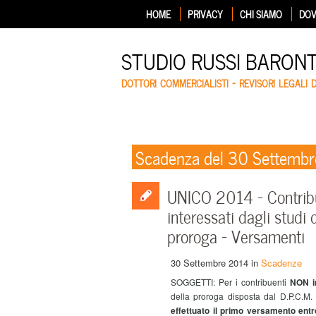
HOME
PRIVACY
CHI SIAMO
DOV
STUDIO RUSSI BARON
DOTTORI COMMERCIALISTI – REVISORI LEGALI 
Scadenza del 30 Settemb
UNICO 2014 – Contribue
interessati dagli studi
proroga – Versamenti
30 Settembre 2014
in
Scadenze
SOGGETTI: Per i contribuenti
NON in
della proroga disposta dal D.P.C.M
effettuato il primo versamento entr