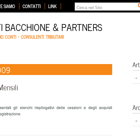
E SIAMO
CONTATTI
LINK
TI BACCHIONE & PARTNERS
DEI CONTI – CONSULENTI TRIBUTARI
Art
2009
Mensili
Ar
ntati gli elenchi riepilogativi delle cessioni e degli acquisti
registrazione.