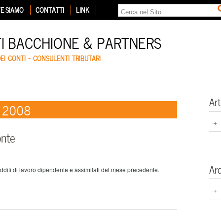
E SIAMO
CONTATTI
LINK
TI BACCHIONE & PARTNERS
DEI CONTI – CONSULENTI TRIBUTARI
Art
e 2008
onte
Ar
edditi di lavoro dipendente e assimilati del mese precedente.