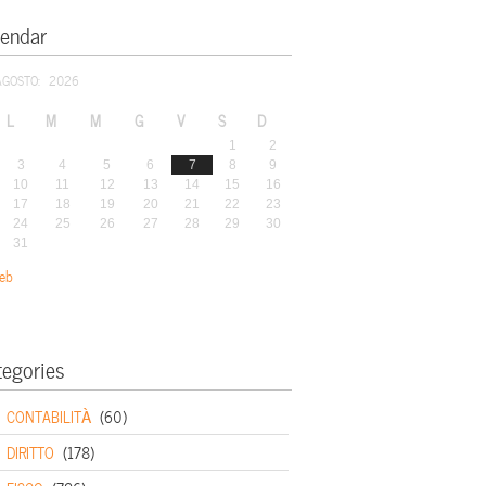
lendar
AGOSTO: 2026
L
M
M
G
V
S
D
1
2
3
4
5
6
7
8
9
10
11
12
13
14
15
16
17
18
19
20
21
22
23
24
25
26
27
28
29
30
31
eb
tegories
CONTABILITÀ
(60)
DIRITTO
(178)