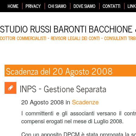
HOME
PRIVACY
CHI SIAMO
DOVE SIAMO
CONTATTI
LINK
STUDIO RUSSI BARONTI BACCHIONE
DOTTORI COMMERCIALISTI – REVISORI LEGALI DEI CONTI – CONSULENTI TRIB
Scadenza del 20 Agosto 2008
INPS – Gestione Separata
20 Agosto 2008
in
Scadenze
I committenti e gli associanti versano il cont
compensi erogati nel mese di Luglio 2008.
Con un apposito DPCM è stata prorogata la s