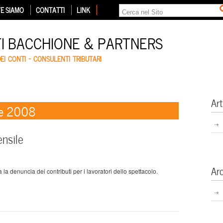
E SIAMO
CONTATTI
LINK
TI BACCHIONE & PARTNERS
DEI CONTI – CONSULENTI TRIBUTARI
Art
re 2008
nsile
Ar
la denuncia dei contributi per i lavoratori dello spettacolo.