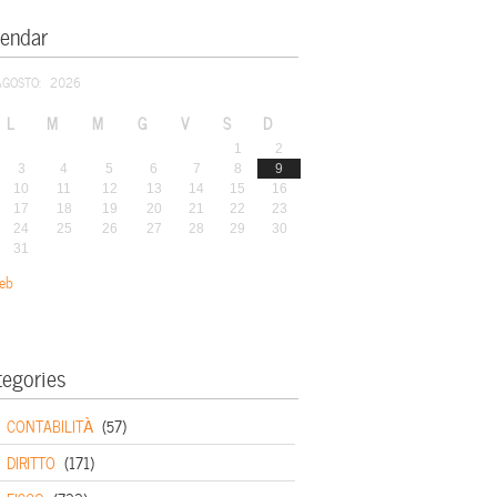
lendar
AGOSTO: 2026
L
M
M
G
V
S
D
1
2
3
4
5
6
7
8
9
10
11
12
13
14
15
16
17
18
19
20
21
22
23
24
25
26
27
28
29
30
31
eb
tegories
CONTABILITÀ
(57)
DIRITTO
(171)