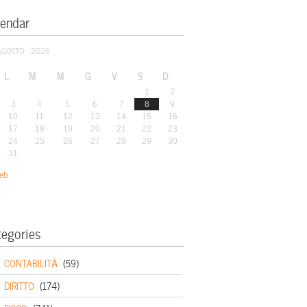
lendar
AGOSTO: 2026
L
M
M
G
V
S
D
1
2
3
4
5
6
7
8
9
10
11
12
13
14
15
16
17
18
19
20
21
22
23
24
25
26
27
28
29
30
31
eb
tegories
CONTABILITÀ
(59)
DIRITTO
(174)