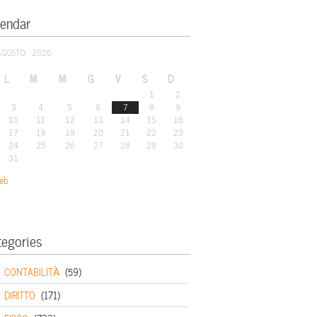
lendar
AGOSTO: 2026
L
M
M
G
V
S
D
1
2
3
4
5
6
7
8
9
10
11
12
13
14
15
16
17
18
19
20
21
22
23
24
25
26
27
28
29
30
31
eb
tegories
CONTABILITÀ
(59)
DIRITTO
(171)