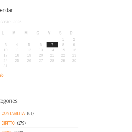
lendar
AGOSTO: 2026
L
M
M
G
V
S
D
1
2
3
4
5
6
7
8
9
10
11
12
13
14
15
16
17
18
19
20
21
22
23
24
25
26
27
28
29
30
31
eb
tegories
CONTABILITÀ
(61)
DIRITTO
(179)