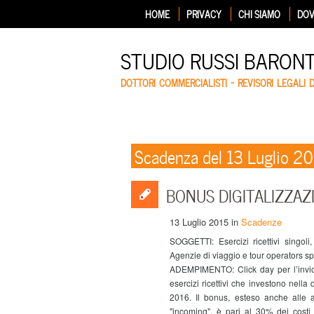
HOME
PRIVACY
CHI SIAMO
DOV
STUDIO RUSSI BARON
DOTTORI COMMERCIALISTI – REVISORI LEGALI 
Scadenza del 13 Luglio 2
BONUS DIGITALIZZAZIO
13 Luglio 2015
in
Scadenze
SOGGETTI: Esercizi ricettivi singoli, E
Agenzie di viaggio e tour operators sp
ADEMPIMENTO: Click day per l’invio 
esercizi ricettivi che investono nella
2016. Il bonus, esteso anche alle a
"incoming", è pari al 30% dei costi 