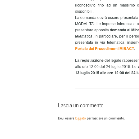
riconosciuto fino ad un massimo d
disponibili.
La domanda dovrà essere presentata d
MODALITA’: Le imprese interessate al 
presentare apposita
domanda al Mib
telematica
, in particolare, per il pe
presentata in via telematica, insieme
Portale dei Procedimenti MiBACT
.
La
registrazione
del legale rappresen
alle ore 12:00 del 24 luglio 2015.
Le
13 luglio 2015 alle ore 12:00 del 24 l
Lascia un commento
Devi essere
loggato
per lasciare un commento.