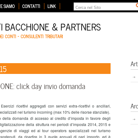
E SIAMO
CONTATTI
LINK
TI BACCHIONE & PARTNERS
DEI CONTI – CONSULENTI TRIBUTARI
Art
015
NE: click day invio domanda
Ar
sercizi ricettivi aggregati con servizi extra-ricettivi o ancillari,
ecializzati nel turismo incoming (max 10% delle risorse stanziate).
della domanda di accesso al credito d’imposta in favore degli
 digitalizzazione della struttura nei periodi d’imposta 2014, 2015 e
genzie di viaggi ed ai tour operators specializzati nel turismo
sostenuti, da ripartire in 3 quote annuali di pari importo, ed è