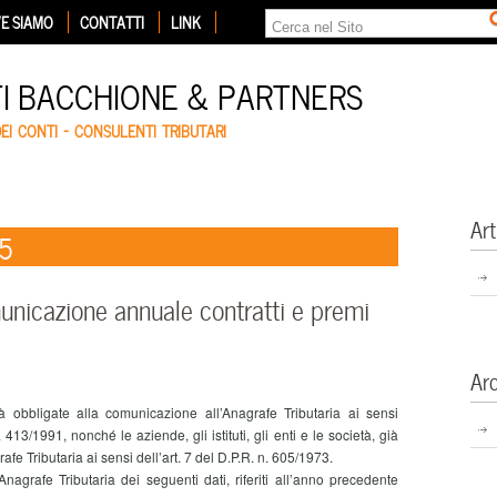
E SIAMO
CONTATTI
LINK
TI BACCHIONE & PARTNERS
DEI CONTI – CONSULENTI TRIBUTARI
Art
15
icazione annuale contratti e premi
Ar
à obbligate alla comunicazione all’Anagrafe Tributaria ai sensi
413/1991, nonché le aziende, gli istituti, gli enti e le società, già
fe Tributaria ai sensi dell’art. 7 del D.P.R. n. 605/1973.
rafe Tributaria dei seguenti dati, riferiti all’anno precedente