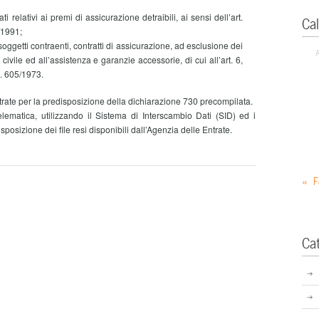
ati relativi ai premi di assicurazione detraibili, ai sensi dell’art.
Ca
/1991;
i soggetti contraenti, contratti di assicurazione, ad esclusione dei
à civile ed all’assistenza e garanzie accessorie, di cui all’art. 6,
n. 605/1973.
Entrate per la predisposizione della dichiarazione 730 precompilata.
ematica, utilizzando il Sistema di Interscambio Dati (SID) ed i
isposizione dei file resi disponibili dall’Agenzia delle Entrate.
« F
Ca