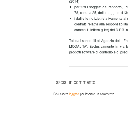
(2014):
per tutti i soggetti del rapporto, i d
78, comma 25, della Legge n. 413
i dati e le notizie, relativamente a
contratti relativi alla responsabilit
comma 1, lettera g-ter) del D.P.R. 
Tali dati sono utili all’Agenzia delle 
MODALITA’: Esclusivamente in via tel
prodotti software di controllo e di pred
Lascia un commento
Devi essere
loggato
per lasciare un commento.