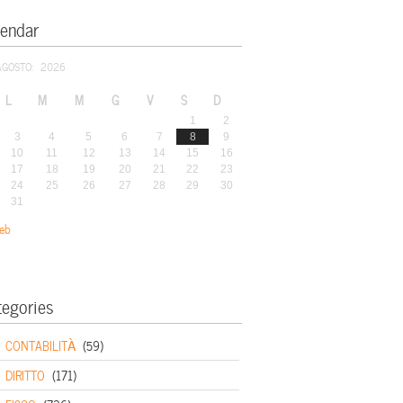
lendar
AGOSTO: 2026
L
M
M
G
V
S
D
1
2
3
4
5
6
7
8
9
10
11
12
13
14
15
16
17
18
19
20
21
22
23
24
25
26
27
28
29
30
31
eb
tegories
CONTABILITÀ
(59)
DIRITTO
(171)