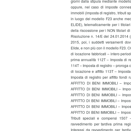
giorni dalla stipula mediante modell
oppure, nel caso di imposte connesse
immobili (imposta di registro, tributi s
in luogo del modello F23 anche media
ELIDE), telematicamente per i titolar
della riscossione per i NON titolari di 
Risoluzione n. 14/E del 24.01.2014 (p
2015, poi, i suddetti versamenti do
Elide, e non più con il modello F23. 
di locazione fabbricati – intero period
prima annualità 112T – Imposta di reg
114T – Imposta di registro – proroga co
di locazione e affitto 113T – Imposta 
Imposta di registro per affitto fo
AFFITTO DI BENI IMMOBILI – Impos
AFFITTO DI BENI IMMOBILI – Impos
AFFITTO DI BENI IMMOBILI – Impost
AFFITTO DI BENI IMMOBILI – Imposta
AFFITTO DI BENI IMMOBILI – Impost
AFFITTO DI BENI IMMOBILI – Impos
Tributi speciali e compensi 15
ravvedimento per tardiva prima r
Interessi da ravvedimento per tar