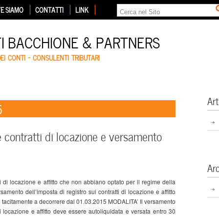
E SIAMO
CONTATTI
LINK
TI BACCHIONE & PARTNERS
DEI CONTI – CONSULENTI TRIBUTARI
Art
5
e contratti di locazione e versamento
Ar
i di locazione e affitto che non abbiano optato per il regime della
nto dell’imposta di registro sui contratti di locazione e affitto
ati tacitamente a decorrere dal 01.03.2015 MODALITA’ Il versamento
i locazione e affitto deve essere autoliquidata e versata entro 30