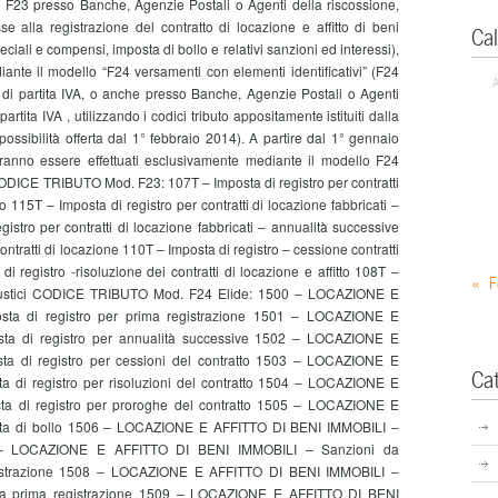
o F23 presso Banche, Agenzie Postali o Agenti della riscossione,
 alla registrazione del contratto di locazione e affitto di beni
Ca
peciali e compensi, imposta di bollo e relativi sanzioni ed interessi),
nte il modello “F24 versamenti con elementi identificativi” (F24
i di partita IVA, o anche presso Banche, Agenzie Postali o Agenti
partita IVA , utilizzando i codici tributo appositamente istituiti dalla
ossibilità offerta dal 1° febbraio 2014). A partire dal 1° gennaio
vranno essere effettuati esclusivamente mediante il modello F24
CODICE TRIBUTO Mod. F23: 107T – Imposta di registro per contratti
o 115T – Imposta di registro per contratti di locazione fabbricati –
istro per contratti di locazione fabbricati – annualità successive
ntratti di locazione 110T – Imposta di registro – cessione contratti
di registro -risoluzione dei contratti di locazione e affitto 108T –
« F
ndi rustici CODICE TRIBUTO Mod. F24 Elide: 1500 – LOCAZIONE E
ta di registro per prima registrazione 1501 – LOCAZIONE E
ta di registro per annualità successive 1502 – LOCAZIONE E
a di registro per cessioni del contratto 1503 – LOCAZIONE E
Ca
 di registro per risoluzioni del contratto 1504 – LOCAZIONE E
a di registro per proroghe del contratto 1505 – LOCAZIONE E
ta di bollo 1506 – LOCAZIONE E AFFITTO DI BENI IMMOBILI –
07 – LOCAZIONE E AFFITTO DI BENI IMMOBILI – Sanzioni da
egistrazione 1508 – LOCAZIONE E AFFITTO DI BENI IMMOBILI –
diva prima registrazione 1509 – LOCAZIONE E AFFITTO DI BENI