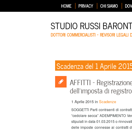
HOME
PRIVACY
CHI SIAMO
DOV
STUDIO RUSSI BARON
DOTTORI COMMERCIALISTI – REVISORI LEGALI 
Scadenza del 1 Aprile 201
AFFITTI – Registrazion
dell’imposta di registro
1 Aprile 2015
in
Scadenze
SOGGETTI Parti contraenti di contratt
“cedolare secca” ADEMPIMENTO Versame
stipulati in data 01.03.2015 o rinnov
delle imposte connesse ai contratti d