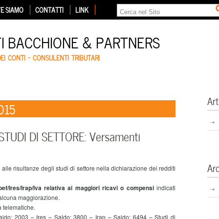
E SIAMO
CONTATTI
LINK
TI BACCHIONE & PARTNERS
DEI CONTI – CONSULENTI TRIBUTARI
Art
015
UDI DI SETTORE: Versamenti
Ar
e risultanze degli studi di settore nella dichiarazione dei redditi
pef/Ires/Irap/Iva relativa ai maggiori ricavi o compensi
indicati
a alcuna maggiorazione.
 telematiche.
do; 2003 – Ires – Saldo; 3800 – Irap – Saldo; 6494 – Studi di