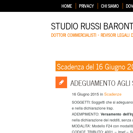
HOME
PRIVACY
CHI SIAMO
DOV
STUDIO RUSSI BARON
DOTTORI COMMERCIALISTI – REVISORI LEGALI 
Scadenza del 16 Giugno 2
ADEGUAMENTO AGLI ST
16 Giugno 2015
in
Scadenze
SOGGETTI: Soggetti che si adeguano all
e nella dichiarazione Irap.
ADEMPIMENTO:
Versamento dell’Ir
nella dichiarazione dei redditi, senz
MODALITA’: Modello F24 con modalità
CODICE TRIBUTO: 4001 – Irpef – Sal