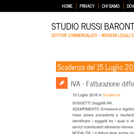
HOME
PRIVACY
CHI SIAMO
DOV
STUDIO RUSSI BARON
DOTTORI COMMERCIALISTI – REVISORI LEGALI 
Scadenza del 15 Luglio 2
IVA – Fatturazione dif
15 Luglio 2016
in
Scadenze
SOGGETTI: Soggetti IVA.
ADEMPIMENTO: Emissione e registrazion
mese solare precedente e risultan
identificare i soggetti tra i quali è e
servizi individuabili attraverso idon
MODALITA’: La fattura deve anche con