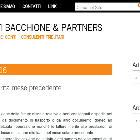
E SIAMO
CONTATTI
LINK
TI BACCHIONE & PARTNERS
DEI CONTI – CONSULENTI TRIBUTARI
Art
016
ferita mese precedente
Ar
e delle fatture differite relative a beni consegnati o spediti nel
ti da documento di trasporto o da altro documento idoneo ad
ffettuata l’operazione nonché le fatture riferite alle prestazioni di
ea documentazione effettuate nel mese solare precedente.
tenere l’indicazione della data e del numero dei documenti cui si