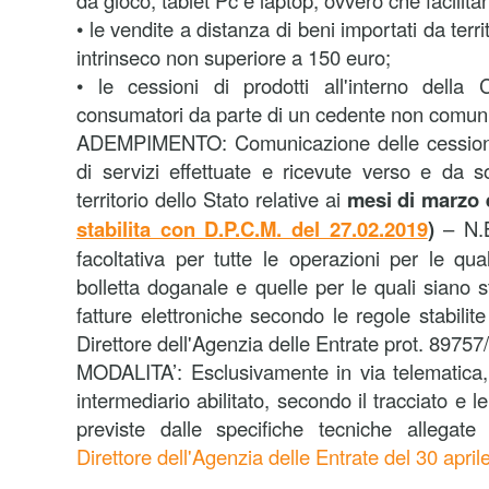
da gioco, tablet Pc e laptop, ovvero che facilita
• le vendite a distanza di beni importati da terr
intrinseco non superiore a 150 euro;
• le cessioni di prodotti all'interno della 
consumatori da parte di un cedente non comuni
ADEMPIMENTO: Comunicazione delle cessioni 
di servizi effettuate e ricevute verso e da so
territorio dello Stato relative ai
mesi di marzo 
stabilita con D.P.C.M. del 27.02.2019
)
– N.B
facoltativa per tutte le operazioni per le q
bolletta doganale e quelle per le quali siano 
fatture elettroniche secondo le regole stabili
Direttore dell'Agenzia delle Entrate prot. 89757
MODALITA’: Esclusivamente in via telematica,
intermediario abilitato, secondo il tracciato e 
previste dalle specifiche tecniche allegat
Direttore dell'Agenzia delle Entrate del 30 apri