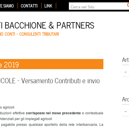
E SIAMO
CONTATTI
LINK
TI BACCHIONE & PARTNERS
DEI CONTI – CONSULENTI TRIBUTARI
Art
e 2019
OLE – Versamento Contributi e invio
Ar
 agricoli
ibuzioni effettive
corrisposte nel mese precedente
e contestuale
videnziali per gli impiegati agricoli
, pagabile presso qualsiasi sportello della rete interbancaria. La