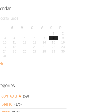
lendar
AGOSTO: 2026
L
M
M
G
V
S
D
1
2
3
4
5
6
7
8
9
10
11
12
13
14
15
16
17
18
19
20
21
22
23
24
25
26
27
28
29
30
31
eb
tegories
CONTABILITÀ
(59)
DIRITTO
(175)