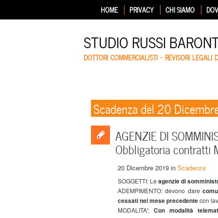
HOME
PRIVACY
CHI SIAMO
DOV
STUDIO RUSSI BARON
DOTTORI COMMERCIALISTI – REVISORI LEGALI 
Scadenza del 20 Dicembr
AGENZIE DI SOMMINI
Obbligatoria contratti
20 Dicembre 2019
in
Scadenze
SOGGETTI: Le
agenzie di somminist
ADEMPIMENTO: devono dare
comun
cessati nel mese precedente
con lav
MODALITA':
Con modalità telemat