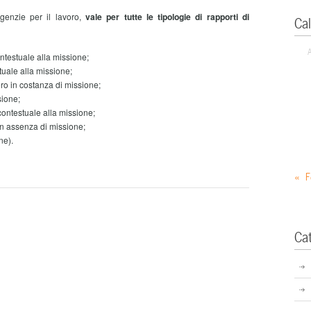
genzie per il lavoro,
vale per tutte le tipologie di rapporti di
Ca
ontestuale alla missione;
tuale alla missione;
ro in costanza di missione;
sione;
contestuale alla missione;
in assenza di missione;
ne).
« F
Ca