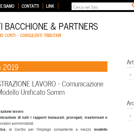
E SIAMO
CONTATTI
LINK
TI BACCHIONE & PARTNERS
DEI CONTI – CONSULENTI TRIBUTARI
Art
e 2019
STRAZIONE LAVORO – Comunicazione
 Modello Unificato Somm
Ar
razione lavoro
icazione di tutti i rapporti instaurati
,
prorogati, trasformati e
oratori somministrati.
ica
, al Centro per l'impiego competente a mezzo
modello