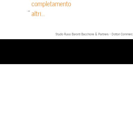
completamento
altri...
Studio Russi Baronti Bacchione & Partners - Dottori Commercial