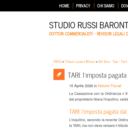
HOME
PRIVACY
CHI SIAMO
DOV
STUDIO RUSSI BARON
DOTTORI COMMERCIALISTI – REVISORI LEGALI 
FISCO
»
Tributi Locali e Minori
»
IUC (Imu - Tasi - Tari)
TARI: l’imposta pagata d
15 Aprile 2026
in
Notizie Fiscali
La Cassazione con la Ordinanza n 91
dal proprietario libera l'inquilino, ve
TARI: l’imposta pagata dal p
L'inquilino, secondo la recente Ordi
la TARI, ma non deve versare il tributo