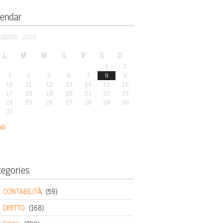
lendar
AGOSTO: 2026
L
M
M
G
V
S
D
1
2
3
4
5
6
7
8
9
10
11
12
13
14
15
16
17
18
19
20
21
22
23
24
25
26
27
28
29
30
31
eb
tegories
CONTABILITÀ
(59)
DIRITTO
(168)