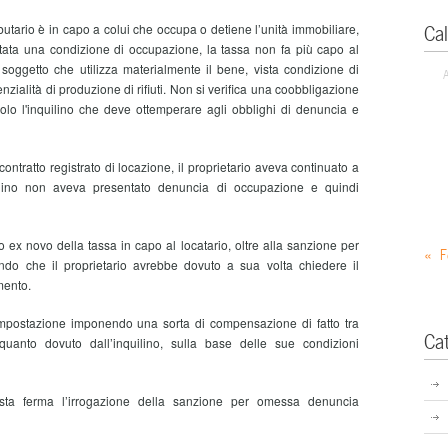
Ca
ributario è in capo a colui che occupa o detiene l’unità immobiliare,
tata una condizione di occupazione, la tassa non fa più capo al
 soggetto che utilizza materialmente il bene, vista condizione di
nzialità di produzione di rifiuti. Non si verifica una coobbligazione
 solo l'inquilino che deve ottemperare agli obblighi di denuncia e
ntratto registrato di locazione, il proprietario aveva continuato a
quilino non aveva presentato denuncia di occupazione e quindi
 ex novo della tassa in capo al locatario, oltre alla sanzione per
« F
do che il proprietario avrebbe dovuto a sua volta chiedere il
mento.
mpostazione imponendo una sorta di compensazione di fatto tra
Ca
quanto dovuto dall’inquilino, sulla base delle sue condizioni
ta ferma l’irrogazione della sanzione per omessa denuncia
.