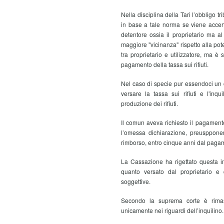
Nella disciplina della Tari l’obbligo t
in base a tale norma se viene accer
detentore ossia il proprietario ma al
maggiore "vicinanza" rispetto alla pote
tra proprietario e utilizzatore, ma è
pagamento della tassa sui rifiuti.
Nel caso di specie pur essendoci un co
versare la tassa sui rifiuti e l'in
produzione dei rifiuti.
Il comun aveva richiesto il pagamento
l’omessa dichiarazione, preuspponen
rimborso, entro cinque anni dal paga
La Cassazione ha rigettato questa i
quanto versato dal proprietario e 
soggettive.
Secondo la suprema corte è rimas
unicamente nei riguardi dell’inquilino