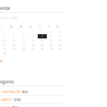
lendar
AGOSTO: 2026
L
M
M
G
V
S
D
1
2
3
4
5
6
7
8
9
10
11
12
13
14
15
16
17
18
19
20
21
22
23
24
25
26
27
28
29
30
31
eb
tegories
CONTABILITÀ
(60)
DIRITTO
(176)