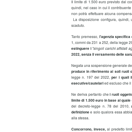
Il limite di 1.500 euro previsto dal 
quindi, nel caso in cui il contribuente 
non potrà effettuare alcuna compens
La disposizione configura, quindi, u
scaduto.
Tanto premesso,
l'agenzia specifica 
1, commi da 231 a 252, della legge 29
estinguere i
''singoli carichi affidati 
2022, senza il versamento delle sanz
Negata una sospensione generale della 
produce in riferimento ai soli ruoli 
legge n. 197 del 2022,
per i quali 
esecutive/cautelari
ed escluso che il
Ne deriva pertanto che
i ruoli ogget
limite di 1.500 euro in base al qua
del decreto-legge n. 78 del 2010,
definizione
e solo qualora essa abbia
alla stessa.
Concorrono, invece,
al predetto limi