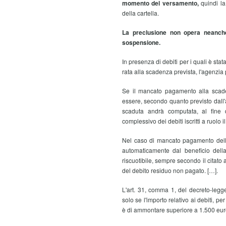
momento del versamento,
quindi la
della cartella.
La preclusione non opera neanche
sospensione.
In presenza di debiti per i quali è s
rata alla scadenza prevista, l'agenzia
Se il mancato pagamento alla scaden
essere, secondo quanto previsto dall'a
scaduta andrà computata, al fine 
complessivo dei debiti iscritti a ruolo
Nel caso di mancato pagamento della
automaticamente dal beneficio della
riscuotibile, sempre secondo il citato 
del debito residuo non pagato. […].
L'art. 31, comma 1, del decreto-legg
solo se l'importo relativo ai debiti, pe
è di ammontare superiore a 1.500 eur