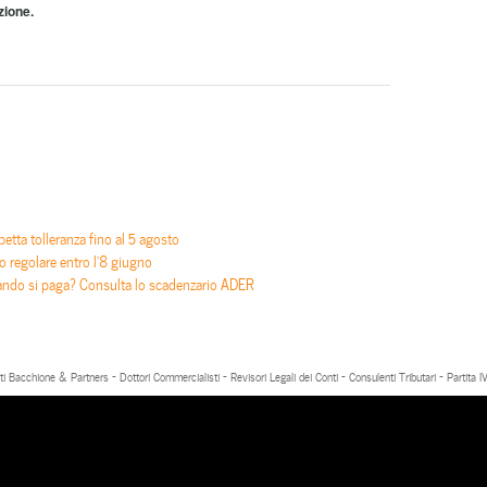
izione.
etta tolleranza fino al 5 agosto
 regolare entro l’8 giugno
do si paga? Consulta lo scadenzario ADER
ti Bacchione & Partners - Dottori Commercialisti - Revisori Legali dei Conti - Consulenti Tributari - Parti