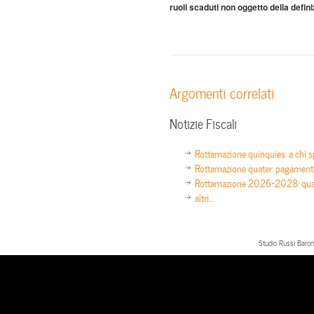
ruoli scaduti non oggetto della defin
Argomenti correlati
Notizie Fiscali
Rottamazione quinquies: a chi sp
Rottamazione quater: pagamento
Rottamazione 2026-2028: quan
altri...
Studio Russi Baron