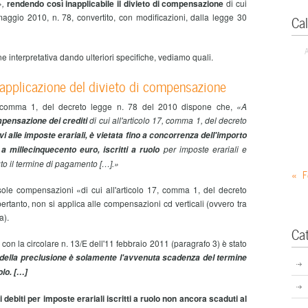
»,
rendendo così inapplicabile il divieto di compensazione
di cui
maggio 2010, n. 78, convertito, con modificazioni, dalla legge 30
Ca
 interpretativa dando ulteriori specifiche, vediamo quali.
applicazione del divieto di compensazione
1, comma 1, del decreto legge n. 78 del 2010 dispone che,
«A
di cui all'articolo 17, comma 1, del decreto
pensazione dei crediti
ivi alle imposte erariali, è vietata fino a concorrenza dell'importo
per imposte erariali e
a millecinquecento euro, iscritti a ruolo
duto il termine di pagamento […].»
« F
 sole compensazioni «di cui all'articolo 17, comma 1, del decreto
pertanto, non si applica alle compensazioni cd verticali (ovvero tra
a).
Ca
con la circolare n. 13/E dell'11 febbraio 2011 (paragrafo 3) è stato
ni della preclusione è solamente l'avvenuta scadenza del termine
olo. […]
debiti per imposte erariali iscritti a ruolo non ancora scaduti al