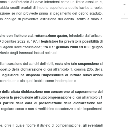
comma 1 dell'articolo 31 deve intendersi come un limite assoluto e,
abbia crediti erariali di importo superiore a quello iscritto a ruolo,
azione se non provvede prima al pagamento del debito scaduto.
n obbligo di preventiva estinzione del debito iscritto a ruolo e
che con l'istituto c.d. rottamazione quater,
introdotto dall'articolo
 dicembre 2022, n. 197, i
l legislatore ha previsto la possibilità di
agli agenti della riscossione''
, tra il 1° gennaio 2000 ed il 30 giugno
ioni e degli interess
i inclusi nei ruoli.
riscossione dei carichi definibili,
resta che tale sospensione si
oggetto della dichiarazione
di cui all'articolo 1, comma 235, della
il legislatore ha disposto l'impossibilità di iniziare nuovi azioni
 contribuente sia qualificabile come inadempiente
to della citata dichiarazione non concorrono al superamento del
le opera la preclusione all'autocompensazione
di cui all'articolo 31
a partire dalla data di presentazione della dichiarazione alla
 regolare corso e non si verifichino decadenze o altri impedimenti
te, oltre il quale ricorre il divieto di compensazione,
gli eventuali