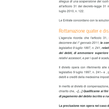
stregua di una sospensione dei ruoli
all'articolo 31 del decreto-legge 31 
luglio 2010, n. 122.
Le Entrate concordano con la soluzione
Rottamazione quater e dis
L'agenzia ricorda che l'articolo 3
decorrere dal l° gennaio 2011,
la com
legislativo 9 luglio 1997, n. 241,
relat
dei debiti, di ammontare superiore 
relativi accessori, e per i quali è sca
Il divieto opera con riferimento alle
legislativo 9 luglio 1997, n. 241» e , 
debiti e crediti della medesima impost
In merito al divieto di compensazione, 
chiarito che, «
[…] Qualificante ai fi
di pagamento del debito iscritto a ru
La preclusione non opera nel caso di 