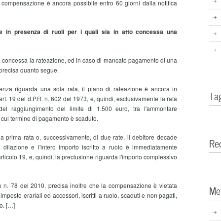
 compensazione è ancora possibile entro 60 giorni dalla notifica
 in presenza di ruoli per i quali sia in atto concessa una
tata concessa la rateazione, ed in caso di mancato pagamento di una
 precisa quanto segue.
za riguarda una sola rata, il piano di rateazione è ancora in
Ta
rt. 19 del d.P.R. n. 602 del 1973, e, quindi, esclusivamente la rata
del raggiungimento del limite di 1.500 euro, tra l'ammontare
 il cui termine di pagamento è scaduto.
 prima rata o, successivamente, di due rate, il debitore decade
Re
 dilazione e l'intero importo iscritto a ruolo è immediatamente
articolo 19, e, quindi, la preclusione riguarda l'importo complessivo
e n. 78 del 2010, precisa inoltre che la compensazione è vietata
Me
r imposte erariali ed accessori, iscritti a ruolo, scaduti e non pagati,
o. […]