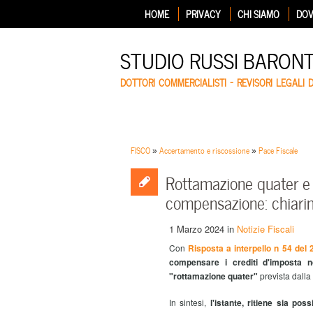
HOME
PRIVACY
CHI SIAMO
DOV
STUDIO RUSSI BARON
DOTTORI COMMERCIALISTI – REVISORI LEGALI 
FISCO
»
Accertamento e riscossione
»
Pace Fiscale
Rottamazione quater e 
compensazione: chiari
1 Marzo 2024
in
Notizie Fiscali
Con
Risposta a interpello n 54 del
compensare i crediti d'imposta no
"rottamazione quater"
prevista dall
In sintesi,
l'istante, ritiene sia possi