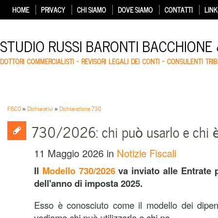
HOME
PRIVACY
CHI SIAMO
DOVE SIAMO
CONTATTI
LINK
STUDIO RUSSI BARONTI BACCHIONE
DOTTORI COMMERCIALISTI – REVISORI LEGALI DEI CONTI – CONSULENTI TRIB
FISCO
»
Dichiarativi
»
Dichiarazione 730
730/2026: chi può usarlo e chi 
11 Maggio 2026
in
Notizie Fiscali
Il
Modello 730/2026
va inviato alle Entrate p
dell'anno di imposta 2025.
Esso è conosciuto come il modello dei dipend
vediamo chi può utilizzarlo e chi no.