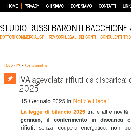
HOME
PRIVACY
CHI SIAMO
DOVE SIAMO
CONTATTI
LINK
STUDIO RUSSI BARONTI BACCHIONE
DOTTORI COMMERCIALISTI – REVISORI LEGALI DEI CONTI – CONSULENTI TRIB
FISCO
»
IVA
»
Adempimenti Iva
IVA agevolata rifiuti da discarica:
2025
15 Gennaio 2025
in
Notizie Fiscali
La legge di bilancio 2025
tra le altre novit
gennaio,
il conferimento in discarica e
rifiuti,
senza recupero energetico,
non pot