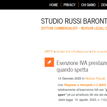
HOME
PRIVACY
CHI SIAMO
DOV
STUDIO RUSSI BARON
DOTTORI COMMERCIALISTI – REVISORI LEGALI 
DIRITTO
»
Societa', Enti e Professionisti
»
Enti no-profi
Esenzione IVA prestazio
quando spetta
13 Gennaio 2025
in
Notizie Fiscali
Con
Risposta a interpello n 2 dell'
relativamente all'esenzione IVA per
''
(di cui all'articolo 36–bis del
sport''
dalla legge 10 agosto 2023, n. 112)