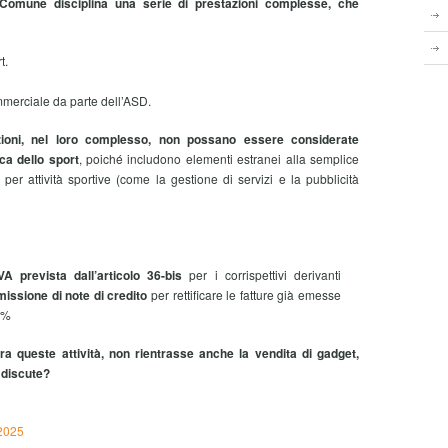
l Comune disciplina una serie di prestazioni complesse, che
t.
ommerciale da parte dell’ASD.
ioni, nel loro complesso,
non possano essere considerate
ca dello sport
, poiché includono elementi estranei alla semplice
er attività sportive (come la gestione di servizi e la pubblicità
VA prevista dall’articolo 36-bis
per i corrispettivi derivanti
missione di note di credito
per rettificare le fatture già emesse
2%
a queste attività, non rientrasse anche la vendita di gadget,
 discute?
.2025