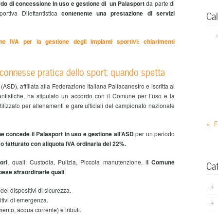
cordo di concessione in uso e gestione di un Palasport
da parte di
Ca
rtiva Dilettantistica
contenente una prestazione di servizi
e IVA per la gestione degli impianti sportivi: chiarimenti
connesse pratica dello sport: quando spetta
(ASD), affiliata alla Federazione Italiana Pallacanestro e iscritta al
ttantistiche, ha stipulato un accordo con il Comune per l’uso e la
tilizzato per allenamenti e gare ufficiali del campionato nazionale
« F
concede il Palasport in uso e gestione all’ASD
per un periodo
vo fatturato con aliquota IVA ordinaria del 22%.
ori
, quali: Custodia, Pulizia, Piccola manutenzione, i
l Comune
Ca
pese straordinarie quali
:
ei dispositivi di sicurezza.
itivi di emergenza.
ento, acqua corrente) e tributi.