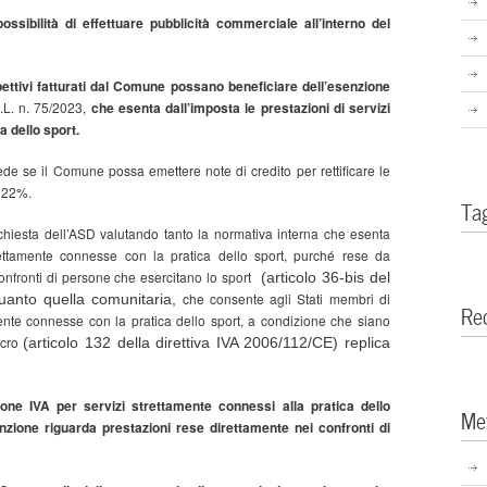
sibilità di effettuare pubblicità commerciale all’interno del
pettivi fatturati dal Comune possano beneficiare dell’esenzione
D.L. n. 75/2023,
che esenta dall’imposta le prestazioni di servizi
 dello sport.
iede se il Comune possa emettere note di credito per rettificare le
l 22%.
Ta
ichiesta dell’ASD valutando tanto la normativa interna che esenta
trettamente connesse con la pratica dello sport, purché rese da
onfronti di persone che esercitano lo sport
(articolo 36-bis del
che consente agli Stati membri di
uanto quella comunitaria,
Re
ente connesse con la pratica dello sport, a condizione che siano
ucro
(articolo 132 della direttiva IVA 2006/112/CE) replica
ione IVA per servizi strettamente connessi alla pratica dello
Me
nzione riguarda prestazioni rese direttamente nei confronti di