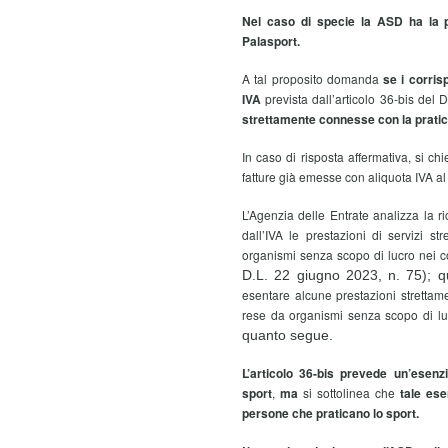
Nel caso di specie la ASD ha la pos
Palasport.
A tal proposito domanda
se i corris
IVA
prevista dall’articolo 36-bis del 
strettamente connesse con la pratica
In caso di risposta affermativa, si ch
fatture già emesse con aliquota IVA a
L’Agenzia delle Entrate analizza la r
dall’IVA le prestazioni di servizi s
organismi senza scopo di lucro nei c
D.L. 22 giugno 2023, n. 75); q
esentare alcune prestazioni strettam
rese da organismi senza scopo di l
quanto segue.
L’articolo 36-bis prevede un’esenz
sport
,
ma
si sottolinea che
tale ese
persone che praticano lo sport.