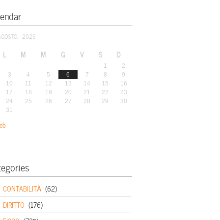
lendar
AGOSTO: 2026
L
M
M
G
V
S
D
1
2
3
4
5
6
7
8
9
10
11
12
13
14
15
16
17
18
19
20
21
22
23
24
25
26
27
28
29
30
31
eb
tegories
CONTABILITÀ
(62)
DIRITTO
(176)