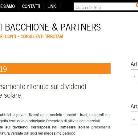
E SIAMO
CONTATTI
LINK
TI BACCHIONE & PARTNERS
DEI CONTI – CONSULENTI TRIBUTARI
Art
019
rsamento ritenute sui dividendi
e solare
Ar
pubblici e privati diversi dalle società nonché i trust, residenti nel
etto esclusivo o principale l'esercizio di attività commerciali
ute sui dividendi corrisposti
nel
trimestre solare
precedente
n natura versate dai soci nel medesimo periodo