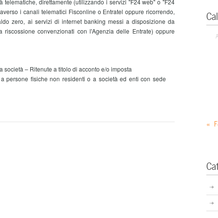
 telematiche, direttamente (utilizzando i servizi "F24 web" o "F24
raverso i canali telematici Fisconline o Entratel oppure ricorrendo,
Ca
do zero, ai servizi di internet banking messi a disposizione da
a riscossione convenzionati con l'Agenzia delle Entrate) oppure
 da società – Ritenute a titolo di acconto e/o imposta
ti a persone fisiche non residenti o a società ed enti con sede
« F
Ca