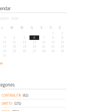
lendar
AGOSTO: 2026
L
M
M
G
V
S
D
1
2
3
4
5
6
7
8
9
10
11
12
13
14
15
16
17
18
19
20
21
22
23
24
25
26
27
28
29
30
31
eb
tegories
CONTABILITÀ
(61)
DIRITTO
(171)