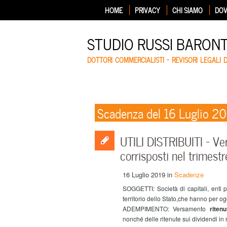
HOME
PRIVACY
CHI SIAMO
DOV
STUDIO RUSSI BARON
DOTTORI COMMERCIALISTI – REVISORI LEGALI 
Scadenza del 16 Luglio 2
UTILI DISTRIBUITI – Ve
corrisposti nel trimestr
16 Luglio 2019
in
Scadenze
SOGGETTI:
Società di capitali, enti 
territorio dello Stato,che hanno per ogg
ADEMPIMENTO:
Versamento
riten
nonché delle ritenute sui dividendi i