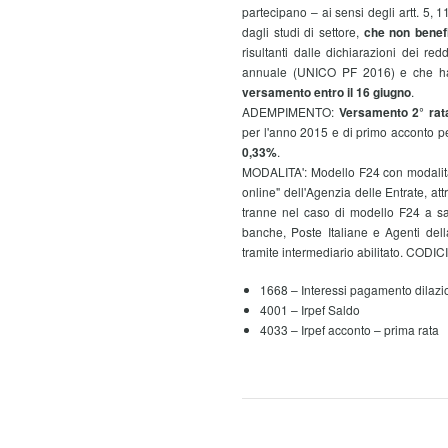
partecipano – ai sensi degli artt. 5,
dagli studi di settore,
che non benefi
risultanti dalle dichiarazioni dei re
annuale (UNICO PF 2016) e che ha
versamento entro il 16 giugno
.
ADEMPIMENTO:
Versamento 2° rata
per l'anno 2015 e di primo acconto pe
0,33%
.
MODALITA': Modello F24 con modalità 
online" dell'Agenzia delle Entrate, att
tranne nel caso di modello F24 a sal
banche, Poste Italiane e Agenti dell
tramite intermediario abilitato. CODI
1668 – Interessi pagamento dilazio
4001 – Irpef Saldo
4033 – Irpef acconto – prima rata