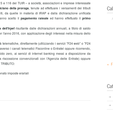
 115 e 116 del TUIR – a società, associazioni e imprese interessate
Ca
ciano della proroga
, tenute ad effettuare i versamenti dei tributi
dditi, da quelle in materia di IRAP e dalla dichiarazione unificata
nno scelto il
pagamento rateale
ed hanno effettuato il
primo
 dell'Irpef
risultante dalle dichiarazioni annuali, a titolo di saldo
r l'anno 2016, con applicazione degli interessi nella misura dello
telematiche, direttamente (utilizzando i servizi "F24 web" o "F24
raverso i canali telematici Fisconline o Entratel oppure ricorrendo,
do zero, ai servizi di internet banking messi a disposizione da
a riscossione convenzionati con l'Agenzia delle Entrate) oppure
CI TRIBUTO:
« F
nato imposte erariali
Ca