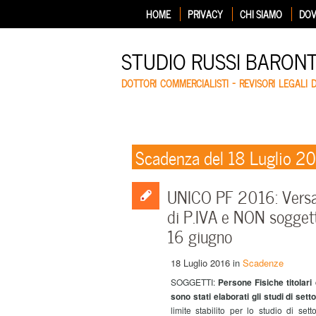
HOME
PRIVACY
CHI SIAMO
DOV
STUDIO RUSSI BARON
DOTTORI COMMERCIALISTI – REVISORI LEGALI 
Scadenza del 18 Luglio 2
UNICO PF 2016: Versame
di P.IVA e NON soggett
16 giugno
18 Luglio 2016
in
Scadenze
SOGGETTI:
Persone Fisiche titolari 
sono stati elaborati gli studi di sett
limite stabilito per lo studio di se