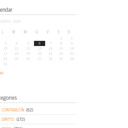
lendar
AGOSTO: 2026
L
M
M
G
V
S
D
1
2
3
4
5
6
7
8
9
10
11
12
13
14
15
16
17
18
19
20
21
22
23
24
25
26
27
28
29
30
31
eb
tegories
CONTABILITÀ
(62)
DIRITTO
(172)