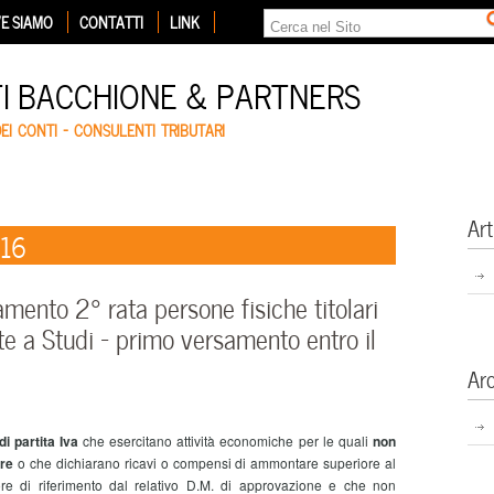
E SIAMO
CONTATTI
LINK
TI BACCHIONE & PARTNERS
DEI CONTI – CONSULENTI TRIBUTARI
Art
016
nto 2° rata persone fisiche titolari
e a Studi – primo versamento entro il
Ar
di partita Iva
che esercitano attività economiche per le quali
non
ore
o che dichiarano ricavi o compensi di ammontare superiore al
ttore di riferimento dal relativo D.M. di approvazione e che non