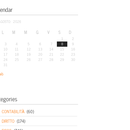
lendar
AGOSTO: 2026
L
M
M
G
V
S
D
1
2
3
4
5
6
7
8
9
10
11
12
13
14
15
16
17
18
19
20
21
22
23
24
25
26
27
28
29
30
31
eb
tegories
CONTABILITÀ
(60)
DIRITTO
(174)