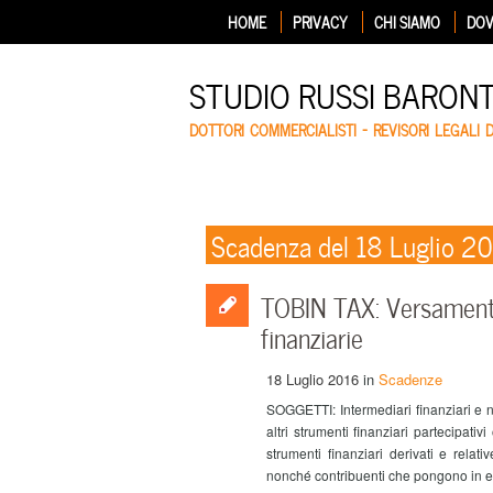
HOME
PRIVACY
CHI SIAMO
DOV
STUDIO RUSSI BARON
DOTTORI COMMERCIALISTI – REVISORI LEGALI 
Scadenza del 18 Luglio 2
TOBIN TAX: Versamento
finanziarie
18 Luglio 2016
in
Scadenze
SOGGETTI: Intermediari finanziari e n
altri strumenti finanziari partecipativ
strumenti finanziari derivati e rela
nonché contribuenti che pongono in ess