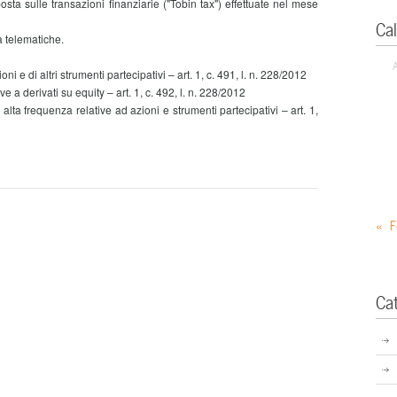
 sulle transazioni finanziarie ("Tobin tax") effettuate nel mese
Ca
 telematiche.
i e di altri strumenti partecipativi – art. 1, c. 491, l. n. 228/2012
e a derivati su equity – art. 1, c. 492, l. n. 228/2012
lta frequenza relative ad azioni e strumenti partecipativi – art. 1,
« F
Ca