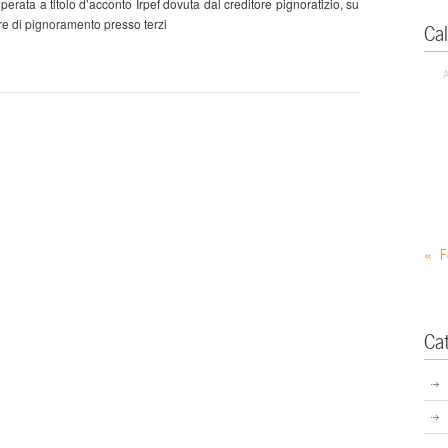
ta a titolo d’acconto Irpef dovuta dal creditore pignoratizio, su
e di pignoramento presso terzi
Ca
« F
Ca