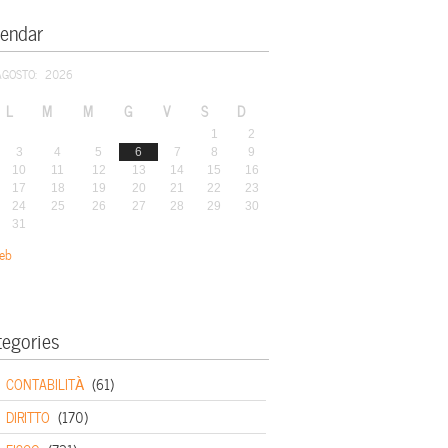
lendar
AGOSTO: 2026
L
M
M
G
V
S
D
1
2
3
4
5
6
7
8
9
10
11
12
13
14
15
16
17
18
19
20
21
22
23
24
25
26
27
28
29
30
31
eb
tegories
CONTABILITÀ
(61)
DIRITTO
(170)