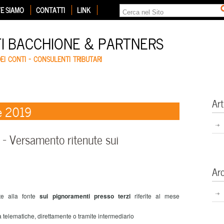
E SIAMO
CONTATTI
LINK
TI BACCHIONE & PARTNERS
DEI CONTI – CONSULENTI TRIBUTARI
Art
e 2019
 Versamento ritenute sui
Ar
e alla fonte
sui pignoramenti presso terzi
riferite al mese
telematiche, direttamente o tramite intermediario