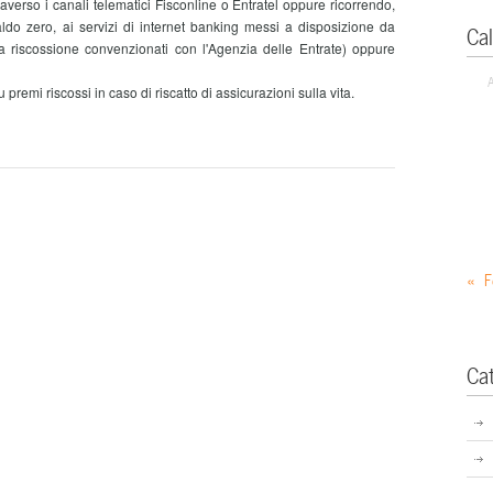
raverso i canali telematici Fisconline o Entratel oppure ricorrendo,
do zero, ai servizi di internet banking messi a disposizione da
Ca
a riscossione convenzionati con l'Agenzia delle Entrate) oppure
mi riscossi in caso di riscatto di assicurazioni sulla vita.
« F
Ca