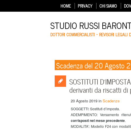
HOME
PRIVACY
CHI SIAMO
DOV
STUDIO RUSSI BARON
DOTTORI COMMERCIALISTI – REVISORI LEGALI 
Scadenza del 20 Agosto 
SOSTITUTI D’IMPOSTA –
derivanti da riscatti di 
20 Agosto 2019
in
Scadenze
SOGGETTI: Sostituti d’imposta.
ADEMPIMENTO: Versamento ritenu
corrisposti nel mese precedente
.
MODALITA’:
Modello F24 con modalità