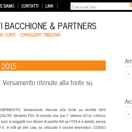
E SIAMO
CONTATTI
LINK
TI BACCHIONE & PARTNERS
DEI CONTI – CONSULENTI TRIBUTARI
Art
e 2015
Versamento ritenute alla fonte su
Ar
EMPIMENTO: Versamento ritenute alla fonte su rendite AVS
LITA’: Modello F24. Si ricorda che, dal 1° ottobre 2014, l’utilizzo
olo ai soggetti non titolari di partita IVA se l’F24 è a debito, senza
 In tutti gli altri casi, va utilizzato il canale telematico. CODICI