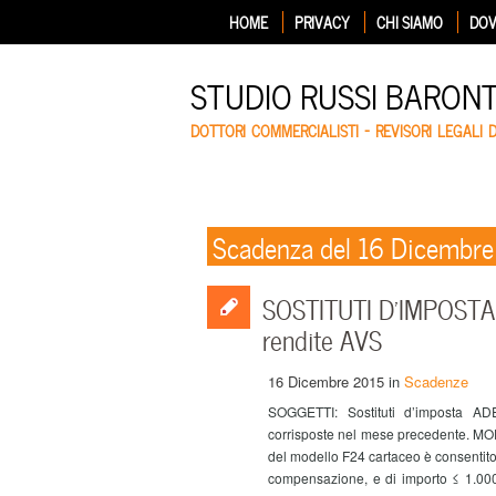
HOME
PRIVACY
CHI SIAMO
DOV
STUDIO RUSSI BARON
DOTTORI COMMERCIALISTI – REVISORI LEGALI 
Scadenza del 16 Dicembr
SOSTITUTI D’IMPOSTA: 
rendite AVS
16 Dicembre 2015
in
Scadenze
SOGGETTI: Sostituti d’imposta AD
corrisposte nel mese precedente. MODA
del modello F24 cartaceo è consentito s
compensazione, e di importo ≤ 1.000 €.