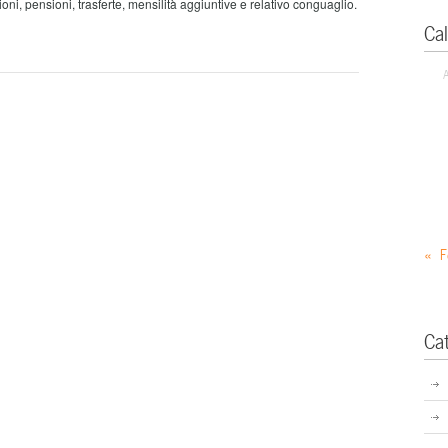
ni, pensioni, trasferte, mensilità aggiuntive e relativo conguaglio.
Ca
« F
Ca