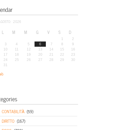
lendar
AGOSTO: 2026
L
M
M
G
V
S
D
1
2
3
4
5
6
7
8
9
10
11
12
13
14
15
16
17
18
19
20
21
22
23
24
25
26
27
28
29
30
31
eb
tegories
CONTABILITÀ
(59)
DIRITTO
(167)