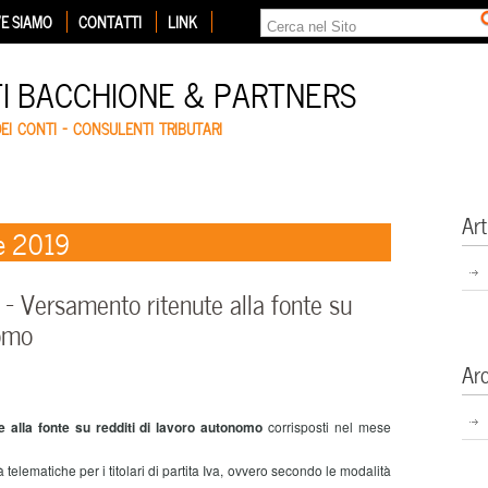
E SIAMO
CONTATTI
LINK
TI BACCHIONE & PARTNERS
DEI CONTI – CONSULENTI TRIBUTARI
Art
e 2019
 Versamento ritenute alla fonte su
nomo
Ar
te alla fonte su redditi di lavoro autonomo
corrisposti nel mese
lematiche per i titolari di partita Iva, ovvero secondo le modalità