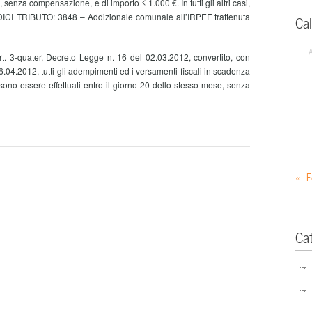
to, senza compensazione, e di importo ≤ 1.000 €. In tutti gli altri casi,
CODICI TRIBUTO: 3848 – Addizionale comunale all’IRPEF trattenuta
Ca
art. 3-quater, Decreto Legge n. 16 del 02.03.2012, convertito, con
6.04.2012, tutti gli adempimenti ed i versamenti fiscali in scadenza
ono essere effettuati entro il giorno 20 dello stesso mese, senza
« F
Ca