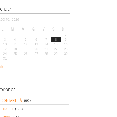
lendar
AGOSTO: 2026
L
M
M
G
V
S
D
1
2
3
4
5
6
7
8
9
10
11
12
13
14
15
16
17
18
19
20
21
22
23
24
25
26
27
28
29
30
31
eb
tegories
CONTABILITÀ
(60)
DIRITTO
(173)