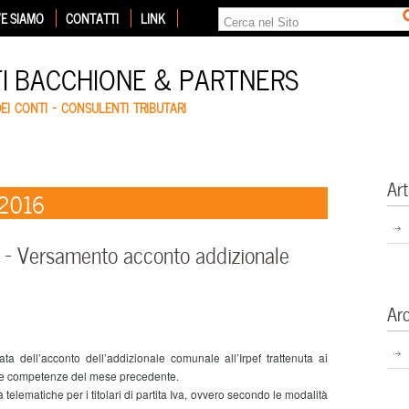
E SIAMO
CONTATTI
LINK
TI BACCHIONE & PARTNERS
DEI CONTI – CONSULENTI TRIBUTARI
Art
 2016
– Versamento acconto addizionale
Ar
dell’acconto dell’addizionale comunale all’Irpef trattenuta ai
ulle competenze del mese precedente.
lematiche per i titolari di partita Iva, ovvero secondo le modalità