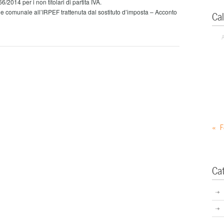
6/2014 per i non titolari di partita IVA.
omunale all’IRPEF trattenuta dal sostituto d’imposta – Acconto
Ca
« F
Ca