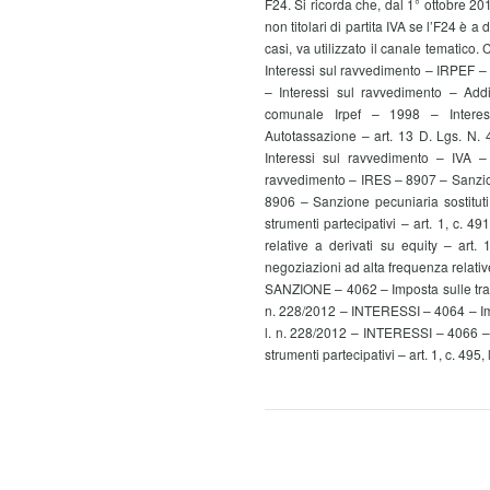
F24. Si ricorda che, dal 1° ottobre 201
non titolari di partita IVA se l’F24 è a
casi, va utilizzato il canale temati
Interessi sul ravvedimento – IRPEF 
– Interessi sul ravvedimento – Ad
comunale Irpef – 1998 – Intere
Autotassazione – art. 13 D. Lgs. N.
Interessi sul ravvedimento – IVA 
ravvedimento – IRES – 8907 – Sanzio
8906 – Sanzione pecuniaria sostituti 
strumenti partecipativi – art. 1, c. 
relative a derivati su equity – art
negoziazioni ad alta frequenza relative 
SANZIONE – 4062 – Imposta sulle transaz
n. 228/2012 – INTERESSI – 4064 – Impos
l. n. 228/2012 – INTERESSI – 4066 – 
strumenti partecipativi – art. 1, c. 49