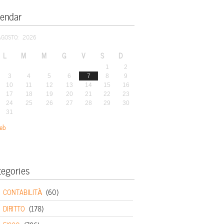
lendar
AGOSTO: 2026
L
M
M
G
V
S
D
1
2
3
4
5
6
7
8
9
10
11
12
13
14
15
16
17
18
19
20
21
22
23
24
25
26
27
28
29
30
31
eb
tegories
CONTABILITÀ
(60)
DIRITTO
(178)