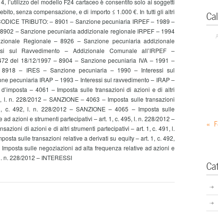
4, l’utilizzo del modello F24 cartaceo è consentito solo ai soggetti
 debito, senza compensazione, e di importo ≤ 1.000 €. In tutti gli altri
Ca
co. CODICE TRIBUTO: – 8901 – Sanzione pecuniaria IRPEF – 1989 –
– 8902 – Sanzione pecuniaria addizionale regionale IRPEF – 1994
dizionale Regionale – 8926 – Sanzione pecuniaria addizionale
ssi sul Ravvedimento – Addizionale Comunale all’IRPEF –
 472 del 18/12/1997 – 8904 – Sanzione pecuniaria IVA – 1991 –
– 8918 – IRES – Sanzione pecuniaria – 1990 – Interessi sul
ne pecuniaria IRAP – 1993 – Interessi sul ravvedimento – IRAP –
d’imposta – 4061 – Imposta sulle transazioni di azioni e di altri
491, l. n. 228/2012 – SANZIONE – 4063 – Imposta sulle transazioni
. 1, c. 492, l. n. 228/2012 – SANZIONE – 4065 – Imposta sulle
ad azioni e strumenti partecipativi – art. 1, c. 495, l. n. 228/2012 –
« F
ioni di azioni e di altri strumenti partecipativi – art. 1, c. 491, l.
ta sulle transazioni relative a derivati su equity – art. 1, c. 492,
Imposta sulle negoziazioni ad alta frequenza relative ad azioni e
5, l. n. 228/2012 – INTERESSI
Ca