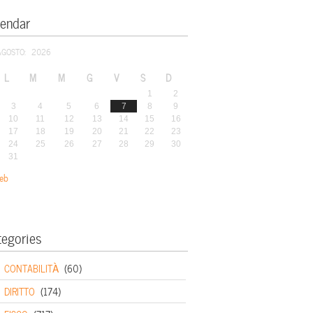
lendar
AGOSTO: 2026
L
M
M
G
V
S
D
1
2
3
4
5
6
7
8
9
10
11
12
13
14
15
16
17
18
19
20
21
22
23
24
25
26
27
28
29
30
31
eb
tegories
CONTABILITÀ
(60)
DIRITTO
(174)