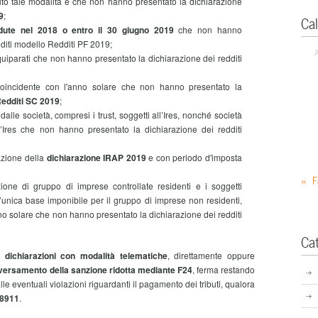
lto tale modalità e che non hanno presentato la dichiarazione
9
;
Ca
edute nel 2018 o entro il 30 giugno 2019
che non hanno
dditi modello Redditi PF 2019;
quiparati che non hanno presentato la dichiarazione dei redditi
 coincidente con l'anno solare che non hanno presentato la
edditi SC 2019
;
i dalle società, compresi i trust, soggetti all’Ires, nonché società
l’Ires che non hanno presentato la dichiarazione dei redditi
tazione della
dichiarazione IRAP 2019
e con periodo d'imposta
« F
ione di gruppo di imprese controllate residenti e i soggetti
unica base imponibile per il gruppo di imprese non residenti,
no solare che non hanno presentato la dichiarazione dei redditi
Ca
 dichiarazioni con modalità telematiche
, direttamente oppure
l versamento della sanzione ridotta mediante F24
, ferma restando
lle eventuali violazioni riguardanti il pagamento dei tributi, qualora
 8911
.