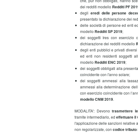
che, pur non obbligati, hanno sce
dei redditi modello
Redditi PF 201
degli
eredi delle persone dec
presentato la dichiarazione dei re
delle società di persone ed enti e
modello
Redditi SP 2019
;
dei soggetti Ires con esercizio
dichiarazione dei redditi modello
R
degli enti pubblici e privati divers
ed enti non residenti soggetti al
modello
Redditi ENC 2019
;
dei soggetti obbligati alla presen
coincidente con l'anno solare;
dei soggetti ammessi alla tassaz
ammessi alla determinazione dell’
con esercizio coincidente con l’an
modello CNM 2019
.
MODALITA': Devono
trasmettere le
tramite intermediario, ed
effettuare i
l'applicazione delle sanzioni relative a
non regolarizzate, con
codice tributo