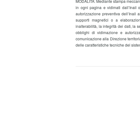
MODALITÀ: Mediante stampa meccanogra
in ogni pagina e vidimati dall’Inail 
autorizzazione preventiva dell’Inail
supporti magnetici o a elaborazion
inalterabilità, la integrità dei dati, l
obblighi di vidimazione e autorizza
comunicazione alla Direzione territori
delle caratteristiche tecniche del sist