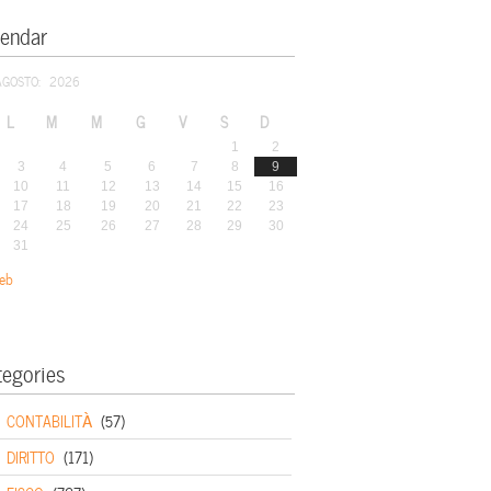
lendar
AGOSTO: 2026
L
M
M
G
V
S
D
1
2
3
4
5
6
7
8
9
10
11
12
13
14
15
16
17
18
19
20
21
22
23
24
25
26
27
28
29
30
31
eb
tegories
CONTABILITÀ
(57)
DIRITTO
(171)