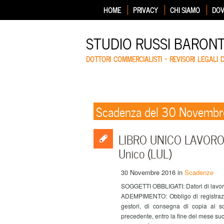
HOME
PRIVACY
CHI SIAMO
DOV
STUDIO RUSSI BARON
DOTTORI COMMERCIALISTI – REVISORI LEGALI 
Scadenza del 30 Novemb
LIBRO UNICO LAVORO – 
Unico (LUL)
30 Novembre 2016
in
Scadenze
SOGGETTI OBBLIGATI: Datori di lavoro,
ADEMPIMENTO: Obbligo di registrazio
gestori, di consegna di copia al so
precedente, entro la fine del mese su