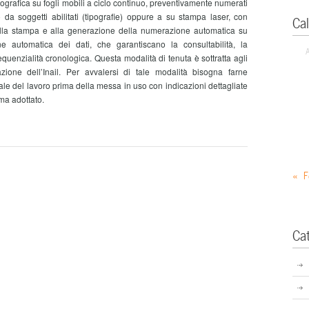
fica su fogli mobili a ciclo continuo, preventivamente numerati
o da soggetti abilitati (tipografie) oppure a su stampa laser, con
Ca
 alla stampa e alla generazione della numerazione automatica su
e automatica dei dati, che garantiscano la consultabilità, la
a sequenzialità cronologica. Questa modalità di tenuta è sottratta agli
zione dell’Inail. Per avvalersi di tale modalità bisogna farne
ale del lavoro prima della messa in uso con indicazioni dettagliate
ema adottato.
« F
Ca