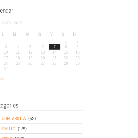
lendar
AGOSTO: 2026
L
M
M
G
V
S
D
1
2
3
4
5
6
7
8
9
10
11
12
13
14
15
16
17
18
19
20
21
22
23
24
25
26
27
28
29
30
31
eb
tegories
CONTABILITÀ
(62)
DIRITTO
(175)