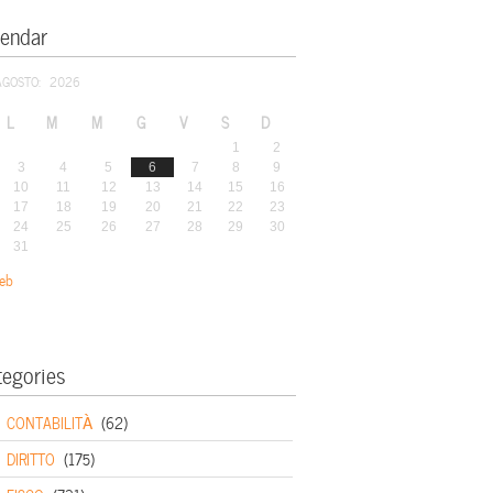
lendar
AGOSTO: 2026
L
M
M
G
V
S
D
1
2
3
4
5
6
7
8
9
10
11
12
13
14
15
16
17
18
19
20
21
22
23
24
25
26
27
28
29
30
31
eb
tegories
CONTABILITÀ
(62)
DIRITTO
(175)