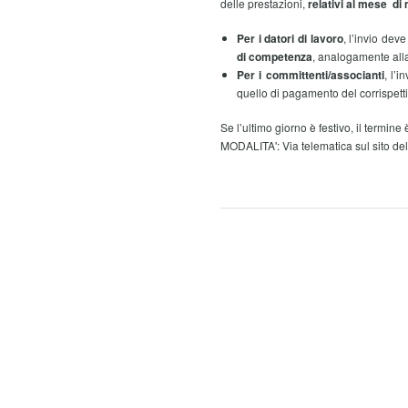
delle prestazioni,
relativi al mese di
Per i datori di lavoro
, l’invio dev
di competenza
, analogamente all
Per i committenti/associanti
, l’
quello di pagamento del corrispett
Se l’ultimo giorno è festivo, il termin
MODALITA': Via telematica sul sito dell