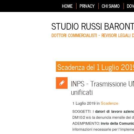
HOME
PRIVACY
CHI SIAMO
DOV
STUDIO RUSSI BARON
DOTTORI COMMERCIALISTI – REVISORI LEGALI 
Scadenza del 1 Luglio 201
INPS – Trasmissione UNI
unificati
1 Luglio 2019
in
Scadenze
SOGGETTI: I
datori di lavoro
azien
DM10/2 e/o la denuncia mensile dei da
ADEMPIMENTO:
invio della Comunic
informazioni necessarie per l’implemen