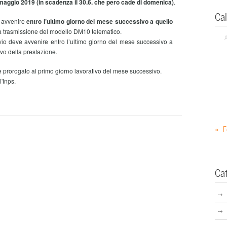
 maggio 2019 (in scadenza il 30.6. che pero cade di domenica)
.
Ca
e avvenire
entro l’ultimo giorno del mese successivo a quello
a trasmissione del modello DM10 telematico.
invio deve avvenire entro l’ultimo giorno del mese successivo a
ivo della prestazione.
e è prorogato al primo giorno lavorativo del mese successivo.
'Inps.
« F
Ca