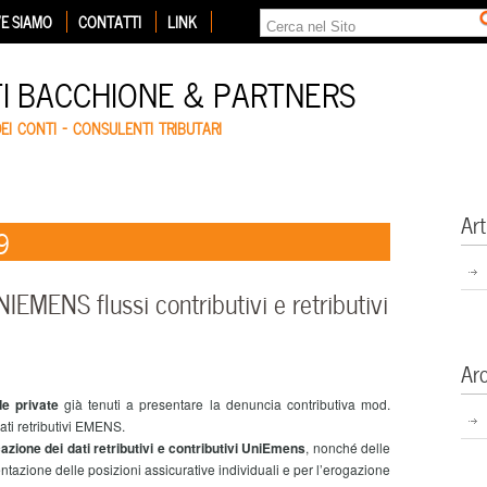
E SIAMO
CONTATTI
LINK
TI BACCHIONE & PARTNERS
DEI CONTI – CONSULENTI TRIBUTARI
Art
9
EMENS flussi contributivi e retributivi
Ar
de private
già tenuti a presentare la denuncia contributiva mod.
ti retributivi EMENS.
azione dei dati retributivi e contributivi UniEmens
, nonché delle
tazione delle posizioni assicurative individuali e per l’erogazione