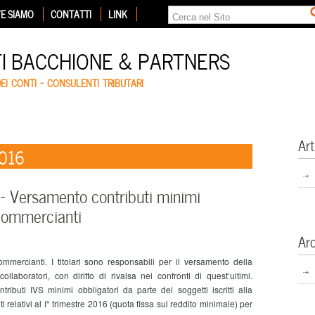
E SIAMO
CONTATTI
LINK
TI BACCHIONE & PARTNERS
DEI CONTI – CONSULENTI TRIBUTARI
Art
2016
 Versamento contributi minimi
 commercianti
Ar
ercianti. I titolari sono responsabili per il versamento della
ollaboratori, con diritto di rivalsa nei confronti di quest’ultimi.
uti IVS minimi obbligatori da parte dei soggetti iscritti alla
relativi al I° trimestre 2016 (quota fissa sul reddito minimale) per