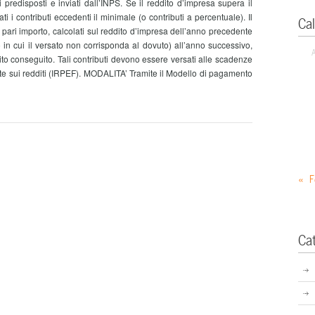
i predisposti e inviati dall’INPS. Se il reddito d’impresa supera il
 i contributi eccedenti il minimale (o contributi a percentuale). Il
Ca
pari importo, calcolati sul reddito d’impresa dell’anno precedente
in cui il versato non corrisponda al dovuto) all’anno successivo,
ito conseguito. Tali contributi devono essere versati alle scadenze
te sui redditi (IRPEF). MODALITA’ Tramite il Modello di pagamento
« F
Ca