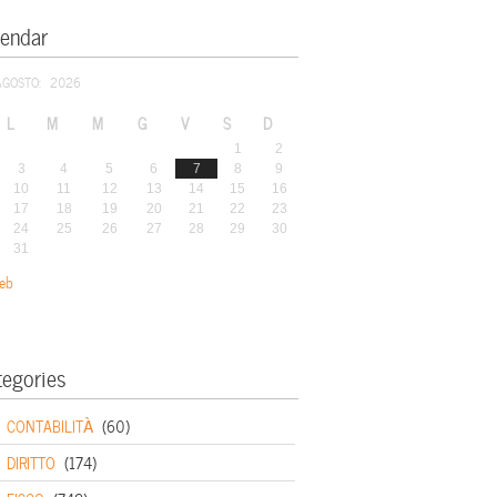
lendar
AGOSTO: 2026
L
M
M
G
V
S
D
1
2
3
4
5
6
7
8
9
10
11
12
13
14
15
16
17
18
19
20
21
22
23
24
25
26
27
28
29
30
31
eb
tegories
CONTABILITÀ
(60)
DIRITTO
(174)