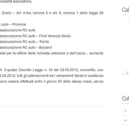
odalità telematiche.
Ca
– Erario – Art. 4-bis, comma 5 e art. 9, comma 1 della legge 29
C auto – Province
i assicurazione RC auto
 assicurazione RC auto – Friuli Venezia Giulia
 assicurazione RC auto – Trento
i assicurazione RC auto – Bolzano
età per le vittime delle richieste estorsive e dell’usura – aumento
art. 3-quater, Decreto Legge n. 16 del 02.03.2012, convertito, con
« F
6.04.2012, tutti gli adempimenti ed i versamenti fiscali in scadenza
ono essere effettuati entro il giorno 20 dello stesso mese, senza
Ca