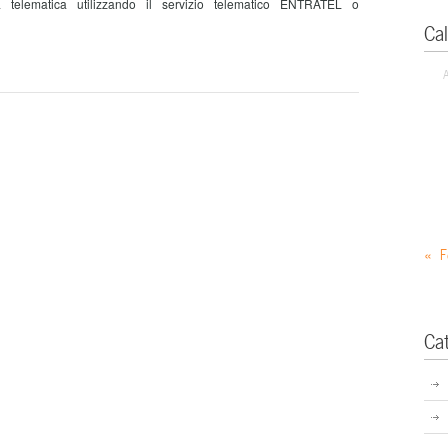
 telematica utilizzando il servizio telematico ENTRATEL o
Ca
« F
Ca