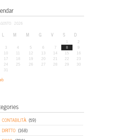
lendar
AGOSTO: 2026
L
M
M
G
V
S
D
1
2
3
4
5
6
7
8
9
10
11
12
13
14
15
16
17
18
19
20
21
22
23
24
25
26
27
28
29
30
31
eb
tegories
CONTABILITÀ
(59)
DIRITTO
(168)