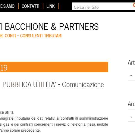
E SIAMO
CONTATTI
LINK
TI BACCHIONE & PARTNERS
DEI CONTI – CONSULENTI TRIBUTARI
Art
019
I PUBBLICA UTILITA’ – Comunicazione
Ar
a utilità
afe Tributaria dei dati relativi ai contratti di somministrazione
del gas, e dei contratti concernenti i servizi di telefonia (fissa, mobile
ell'anno solare precedente.