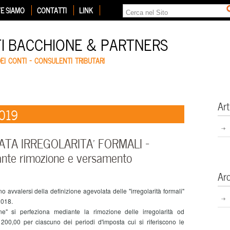
E SIAMO
CONTATTI
LINK
TI BACCHIONE & PARTNERS
DEI CONTI – CONSULENTI TRIBUTARI
Art
2019
ATA IRREGOLARITA’ FORMALI –
ante rimozione e versamento
Ar
avvalersi della definizione agevolata delle "irregolarità formali"
2018.
" si perfeziona mediante la rimozione delle irregolarità od
00,00 per ciascuno dei periodi d'imposta cui si riferiscono le