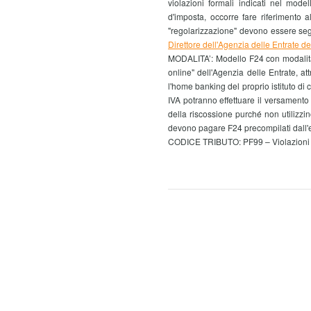
violazioni formali indicati nel mode
d'imposta, occorre fare riferimento 
"regolarizzazione" devono essere seg
Direttore dell'Agenzia delle Entrate 
MODALITA’: Modello F24 con modalità 
online" dell'Agenzia delle Entrate, at
l'home banking del proprio istituto di cr
IVA potranno effettuare il versament
della riscossione purché non utilizzi
devono pagare F24 precompilati dall'e
CODICE TRIBUTO: PF99 – Violazioni fo