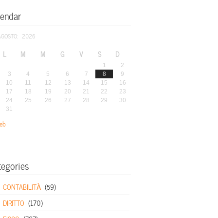
lendar
AGOSTO: 2026
L
M
M
G
V
S
D
1
2
3
4
5
6
7
8
9
10
11
12
13
14
15
16
17
18
19
20
21
22
23
24
25
26
27
28
29
30
31
eb
tegories
CONTABILITÀ
(59)
DIRITTO
(170)