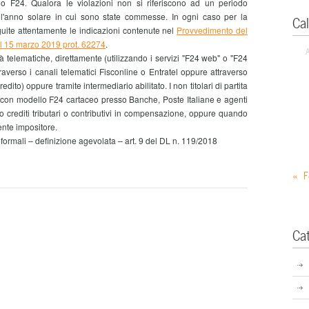
llo F24. Qualora le violazioni non si riferiscono ad un periodo
all'anno solare in cui sono state commesse. In ogni caso per la
Ca
uite attentamente le indicazioni contenute nel
Provvedimento del
del 15 marzo 2019 prot. 62274
.
telematiche, direttamente (utilizzando i servizi "F24 web" o "F24
traverso i canali telematici Fisconline o Entratel oppure attraverso
edito) oppure tramite intermediario abilitato. I non titolari di partita
o con modello F24 cartaceo presso Banche, Poste Italiane e agenti
no crediti tributari o contributivi in compensazione, oppure quando
nte impositore.
rmali – definizione agevolata – art. 9 del DL n. 119/2018
« F
Ca