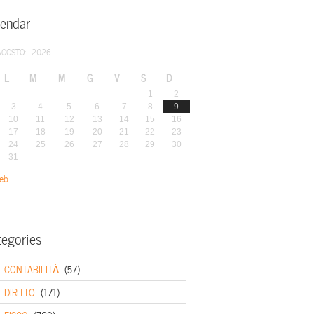
lendar
AGOSTO: 2026
L
M
M
G
V
S
D
1
2
3
4
5
6
7
8
9
10
11
12
13
14
15
16
17
18
19
20
21
22
23
24
25
26
27
28
29
30
31
eb
tegories
CONTABILITÀ
(57)
DIRITTO
(171)